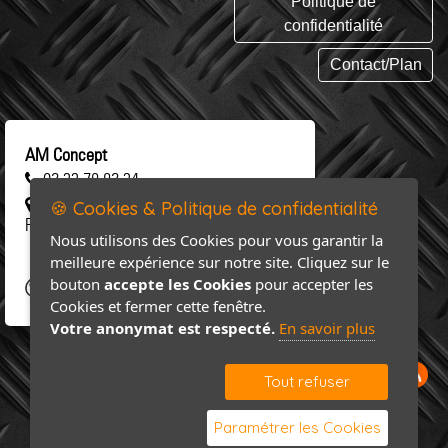
Politique de
confidentialité
Contact/Plan
AM Concept
02 33 78 82 34
461 rue Saint-Clair 50 310 SAINT-
🍪 Cookies & Politique de confidentialité
FLOXEL
Nous utilisons des Cookies pour vous garantir la
meilleure expérience sur notre site. Cliquez sur le
bouton
accepte les Cookies
pour accepter les
Cookies et fermer cette fenêtre.
Votre anonymat est respecté.
En savoir plus
Tout refuser
Paramétrer les Cookies