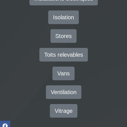
Isolation
Stores
Toits relevables
Vans
Ventilation
Vitrage