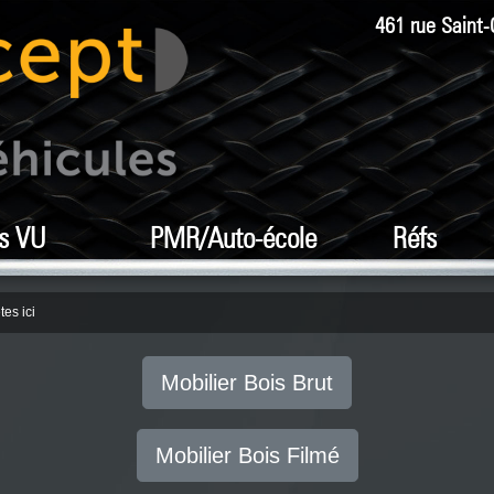
461 rue Saint-
s VU
PMR/Auto-école
Réfs
tes ici
Mobilier Bois Brut
Mobilier Bois Filmé