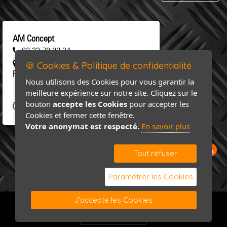
AM Concept
02 33 78 82 34
461 rue Saint-Clair 50 310 SAINT-
🍪 Cookies & Politique de confidentialité
FLOXEL
Nous utilisons des Cookies pour vous garantir la
meilleure expérience sur notre site. Cliquez sur le
bouton
accepte les Cookies
pour accepter les
Cookies et fermer cette fenêtre.
Votre anonymat est respecté.
En savoir plus
Tout refuser
Paramétrer les Cookies
J'accepte les Cookies