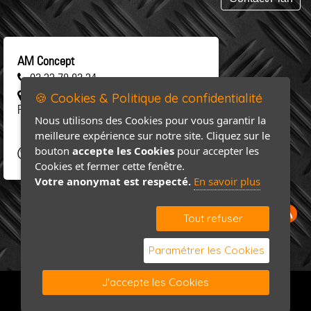
AM Concept
02 33 78 82 34
461 rue Saint-Clair 50 310 SAINT-
🍪 Cookies & Politique de confidentialité
FLOXEL
Nous utilisons des Cookies pour vous garantir la
meilleure expérience sur notre site. Cliquez sur le
bouton
accepte les Cookies
pour accepter les
Cookies et fermer cette fenêtre.
Votre anonymat est respecté.
En savoir plus
Tout refuser
Paramétrer les Cookies
J'accepte les Cookies