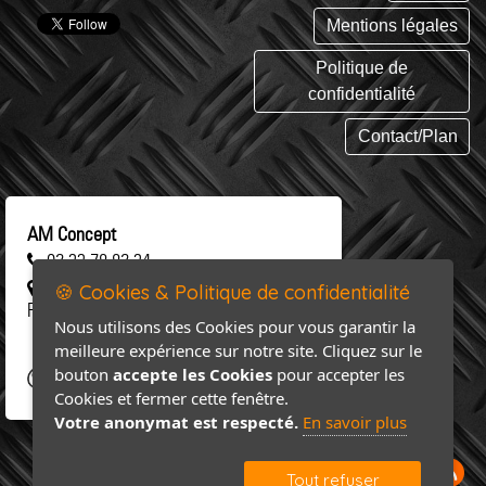
Mentions légales
Politique de
confidentialité
Contact/Plan
AM Concept
02 33 78 82 34
461 rue Saint-Clair 50 310 SAINT-
🍪 Cookies & Politique de confidentialité
FLOXEL
Nous utilisons des Cookies pour vous garantir la
meilleure expérience sur notre site. Cliquez sur le
bouton
accepte les Cookies
pour accepter les
Cookies et fermer cette fenêtre.
Votre anonymat est respecté.
En savoir plus
Tout refuser