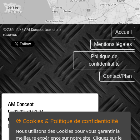
©2026-2027 AM Concept tous droits
Accueil
réservés
Mentions légales
Politique de
confidentialité
Contact/Plan
AM Concept
02 33 78 82 34
461 rue Saint-Clair 50 310 SAINT-
🍪 Cookies & Politique de confidentialité
FLOXEL
Nous utilisons des Cookies pour vous garantir la
meilleure expérience sur notre site. Cliquez sur le